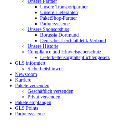
Unsere Partner
Unsere Transportpartner
Unsere Lieferanten
PaketShop-Partner
Partnersysteme
Unsere Sponsorships
Borussia Dortmund
Deutscher Leichtathletik Verband
Unsere Historie
Compliance und Hinweisgeberschutz
Lieferkettensorgfaltspflichtengesetz
GLS informiert
Sicherheitshinweis
Newsroom
Karriere
Pakete versenden
Geschäftlich versenden
Privat versenden
Pakete empfangen
GLS Points
Partnersysteme